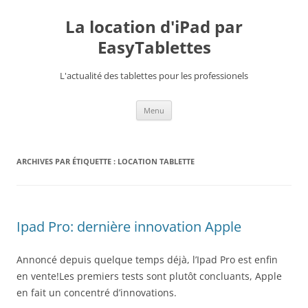
La location d'iPad par
EasyTablettes
L'actualité des tablettes pour les professionels
Aller
Menu
au
contenu
ARCHIVES PAR ÉTIQUETTE :
LOCATION TABLETTE
Ipad Pro: dernière innovation Apple
Annoncé depuis quelque temps déjà, l’Ipad Pro est enfin
en vente!Les premiers tests sont plutôt concluants, Apple
en fait un concentré d’innovations.