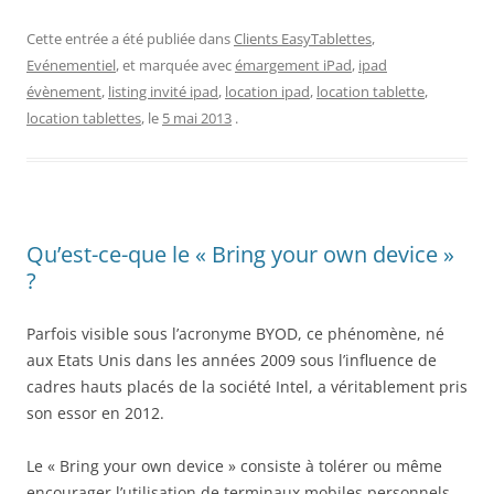
Cette entrée a été publiée dans
Clients EasyTablettes
,
Evénementiel
, et marquée avec
émargement iPad
,
ipad
évènement
,
listing invité ipad
,
location ipad
,
location tablette
,
location tablettes
, le
5 mai 2013
.
Qu’est-ce-que le « Bring your own device »
?
Parfois visible sous l’acronyme BYOD, ce phénomène, né
aux Etats Unis dans les années 2009 sous l’influence de
cadres hauts placés de la société Intel, a véritablement pris
son essor en 2012.
Le « Bring your own device » consiste à tolérer ou même
encourager l’utilisation de terminaux mobiles personnels