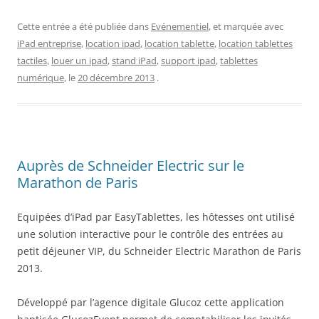
Cette entrée a été publiée dans
Evénementiel
, et marquée avec
iPad entreprise
,
location ipad
,
location tablette
,
location tablettes
tactiles
,
louer un ipad
,
stand iPad
,
support ipad
,
tablettes
numérique
, le
20 décembre 2013
.
Auprès de Schneider Electric sur le
Marathon de Paris
Equipées d’
iPad par EasyTablettes
, les hôtesses ont utilisé
une solution interactive pour le contrôle des entrées au
petit déjeuner VIP, du Schneider Electric Marathon de Paris
2013.
Développé par l’agence digitale Glucoz cette application