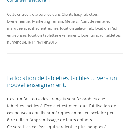
Continuer la lecture
→
Cette entrée a été publiée dans
Clients EasyTablettes
,
Evénementiel
,
Marketing Terrain
,
Métiers
,
Point de vente
, et
marquée avec
iPad entreprise
,
location galaxy Tab
,
location iPad
entreprises
,
location tablettes évènement
,
louer un ipad
,
tablettes
numérique
, le
11 février 2015
.
La location de tablettes tactiles … vers un
nouvel enseignement.
C’est un fait, 80% des Français sont favorables aux
tablettes tactiles à l’école et estiment que l’utilisation de
ces nouveaux outils numériques en milieu scolaire peut
être utile à l’apprentissage de leurs enfants.
Ce serait les collèges qui seraient le plus adaptés à