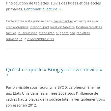
l’introduction de tablettes, suivis des lycées et des écoles
primaires.
Continuer la lecture
→
Cette entrée a été publiée dans
Evénementiel
, et marquée avec
iPad entreprise
,
location ipad
,
location tablette
,
location tablettes
tactiles
,
louer un ipad
,
stand iPad
,
support ipad
,
tablettes
numérique
, le
20 décembre 2013
.
Qu’est-ce-que le « Bring your own device »
?
Parfois visible sous l’acronyme BYOD, ce phénomène, né
aux Etats Unis dans les années 2009 sous l’influence de
cadres hauts placés de la société Intel, a véritablement pris
son essor en 2012.