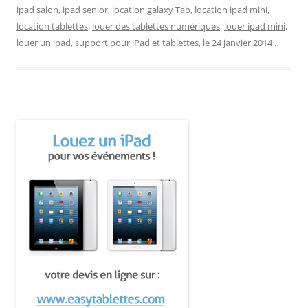
ipad salon
,
ipad senior
,
location galaxy Tab
,
location ipad mini
,
location tablettes
,
louer des tablettes numériques
,
louer ipad mini
,
louer un ipad
,
support pour iPad et tablettes
, le
24 janvier 2014
.